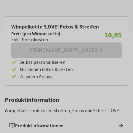
Wimpelkette 'LOVE' Fotos & Streifen
10,95
Preis (pro Wimpelkette)
Preis (pro Wimpelkette):
€ 10,95
Exkl. Portokosten
Exkl. Portokosten
STANDALONE_PARTY_ORDER
Selbst personalisieren
Mit deinen Fotos & Texten
Zu jedem Anlass
Produktinformation
Wimpelkette mit roten Streifen, Fotos und Schrift 'LOVE'.
Produktinformationen