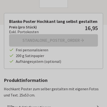
Blanko Poster Hochkant lang selbst gestalten
16,95
Preis (pro Stück)
Preis (pro Stück):
€ 16,95
Exkl. Portokosten
Exkl. Portokosten
STANDALONE_POSTER_ORDER
Frei personalisieren
200 g Satinpapier
Aufhängesystem (optional)
Produktinformation
Hochkant Poster zum selber gestalten mit eigenen Fotos
und Text. 25x53 cm.