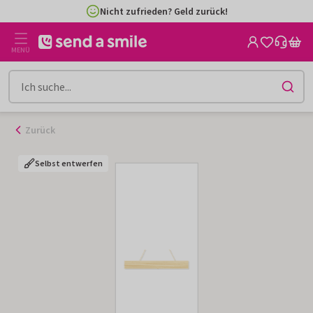
Zum
Nicht zufrieden? Geld zurück!
Inhalt
gehen
MENÜ
Zurück
Selbst entwerfen