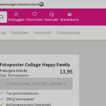
Bewertungen | Käuferschutz
Einloggen
Favoriten
Kontakt
Warenkorb
tag
Einladen
Hochzeit
Einschulung
Fotoposter Collage Happy Family
13,95
Preis (pro Stück)
Preis (pro Stück):
€ 13,95
Exkl. Portokosten
Exkl. Portokosten
STANDALONE_POSTER_ORDER
Frei personalisieren
200 g Satinpapier
Aufhängesystem (optional)