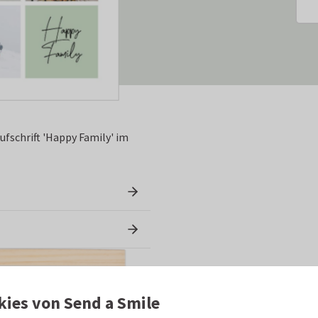
ufschrift 'Happy Family' im
kies von Send a Smile