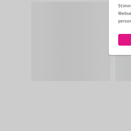
Stimm
Websei
person