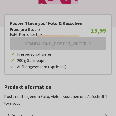
Poster 'I love you' Foto & Küsschen
13,95
Preis (pro Stück)
Preis (pro Stück):
€ 13,95
Exkl. Portokosten
Exkl. Portokosten
STANDALONE_POSTER_ORDER
Frei personalisieren
200 g Satinpapier
Aufhängesystem (optional)
Produktinformation
Poster mit eigenem Foto, vielen Küsschen und Aufschrift 'I
love you'.