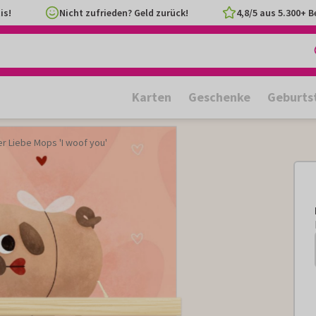
is!
Nicht zufrieden? Geld zurück!
4,8/5 aus 5.300+ 
Karten
Geschenke
Geburts
r Liebe Mops 'I woof you'