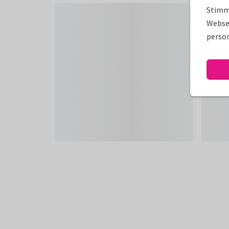
Stimm
Websei
person