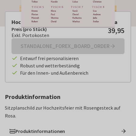
Hochzeit Sitzplanschild Rosengesteck rosa
39,95
Preis (pro Stück)
Preis (pro Stück):
€ 39,95
Exkl. Portokosten
Exkl. Portokosten
STANDALONE_FOREX_BOARD_ORDER
Entwurf frei personalisieren
Robust und wetterbeständig
Für den Innen- und Außenbereich
Produktinformation
Sitzplanschild zur Hochzeitsfeier mit Rosengesteck auf
Rosa.
Produktinformationen