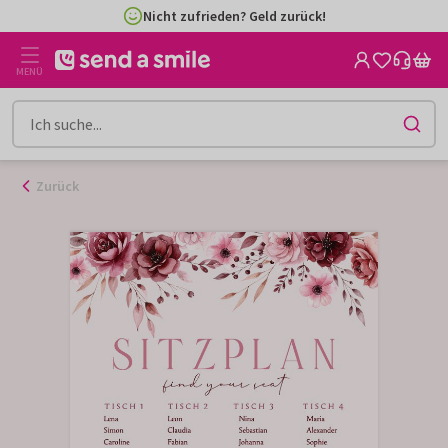
Zum
Nicht zufrieden? Geld zurück!
Inhalt
gehen
MENÜ
Zurück