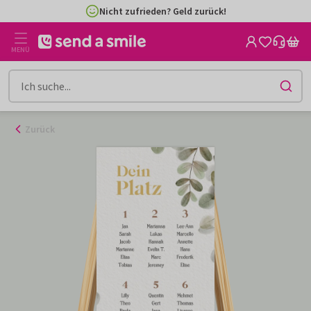
Zum
Nicht zufrieden? Geld zurück!
Inhalt
gehen
MENÜ
Zurück