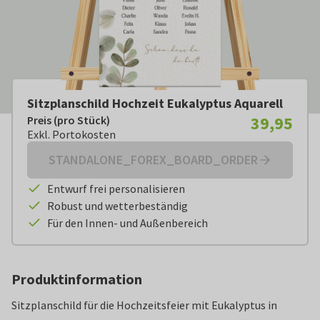
Sitzplanschild Hochzeit Eukalyptus Aquarell
39,95
Preis (pro Stück)
Preis (pro Stück):
€ 39,95
Exkl. Portokosten
Exkl. Portokosten
STANDALONE_FOREX_BOARD_ORDER
Entwurf frei personalisieren
Robust und wetterbeständig
Für den Innen- und Außenbereich
Produktinformation
Sitzplanschild für die Hochzeitsfeier mit Eukalyptus in