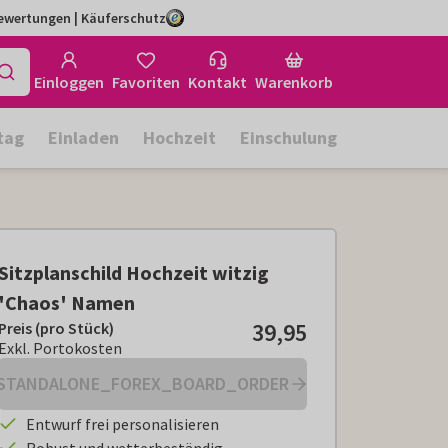
Bewertungen | Käuferschutz
Einloggen
Favoriten
Kontakt
Warenkorb
tag
Einladen
Hochzeit
Einschulung
Sitzplanschild Hochzeit witzig
'Chaos' Namen
39,95
Preis (pro Stück)
Preis (pro Stück):
€ 39,95
Exkl. Portokosten
Exkl. Portokosten
STANDALONE_FOREX_BOARD_ORDER
Entwurf frei personalisieren