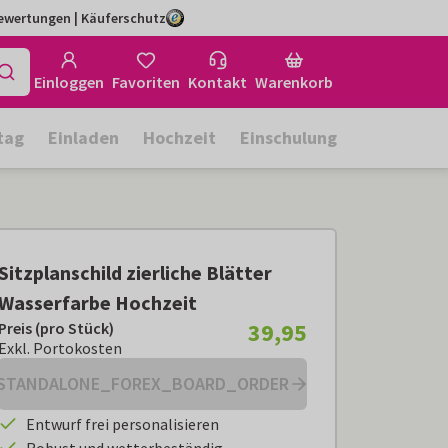
Bewertungen | Käuferschutz
Einloggen
Favoriten
Kontakt
Warenkorb
tag
Einladen
Hochzeit
Einschulung
Sitzplanschild zierliche Blätter
Wasserfarbe Hochzeit
39,95
Preis (pro Stück)
Preis (pro Stück):
€ 39,95
Exkl. Portokosten
Exkl. Portokosten
STANDALONE_FOREX_BOARD_ORDER
Entwurf frei personalisieren