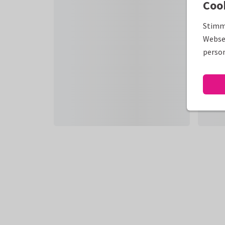
Coo
Stimm
Websei
person