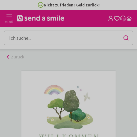
Zum
Nicht zufrieden? Geld zurück!
Inhalt
gehen
MENÜ
Zurück