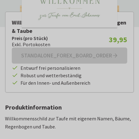
Willkommen Schild Taufe Bäume Regenbogen
& Taube
39,95
Preis (pro Stück)
Preis (pro Stück):
€ 39,95
Exkl. Portokosten
Exkl. Portokosten
STANDALONE_FOREX_BOARD_ORDER
Entwurf frei personalisieren
Robust und wetterbeständig
Für den Innen- und Außenbereich
Produktinformation
Willkommensschild zur Taufe mit eigenem Namen, Bäume,
Regenbogen und Taube.