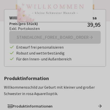
Willkommensschild Aquarell Schwester rosa
39,95
Preis (pro Stück)
Preis (pro Stück):
€ 39,95
Exkl. Portokosten
Exkl. Portokosten
STANDALONE_FOREX_BOARD_ORDER
Entwurf frei personalisieren
Robust und wetterbeständig
Für den Innen- und Außenbereich
Produktinformation
Willkommensschild zur Geburt mit kleiner und großer
Schwester in rosa Aquarelloptik.
Produktinformationen