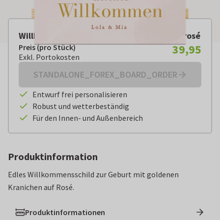
Willkommensschild Geburt Kraniche gold rosé
39,95
Preis (pro Stück)
Preis (pro Stück):
€ 39,95
Exkl. Portokosten
Exkl. Portokosten
STANDALONE_FOREX_BOARD_ORDER
Entwurf frei personalisieren
Robust und wetterbeständig
Für den Innen- und Außenbereich
Produktinformation
Edles Willkommensschild zur Geburt mit goldenen
Kranichen auf Rosé.
Produktinformationen