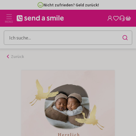
Zum
Nicht zufrieden? Geld zurück!
Inhalt
gehen
MENÜ
Zurück