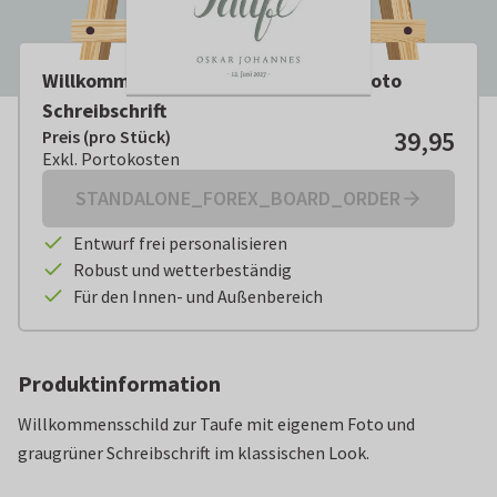
Willkommensschild graugrün Taufe Foto
Schreibschrift
39,95
Preis (pro Stück)
Preis (pro Stück):
€ 39,95
Exkl. Portokosten
Exkl. Portokosten
STANDALONE_FOREX_BOARD_ORDER
Entwurf frei personalisieren
Robust und wetterbeständig
Für den Innen- und Außenbereich
Produktinformation
Willkommensschild zur Taufe mit eigenem Foto und
graugrüner Schreibschrift im klassischen Look.