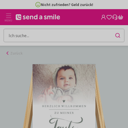
Zum
Nicht zufrieden? Geld zurück!
Inhalt
gehen
MENÜ
Zurück