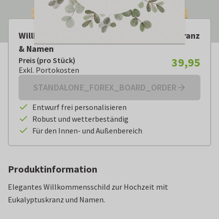
Willkommensschild Hochzeit Eukalyptuskranz
& Namen
39,95
Preis (pro Stück)
Preis (pro Stück):
€ 39,95
Exkl. Portokosten
Exkl. Portokosten
STANDALONE_FOREX_BOARD_ORDER
Entwurf frei personalisieren
Robust und wetterbeständig
Für den Innen- und Außenbereich
Produktinformation
Elegantes Willkommensschild zur Hochzeit mit
Eukalyptuskranz und Namen.