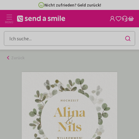
Zum
Nicht zufrieden? Geld zurück!
Inhalt
gehen
MENÜ
Zurück