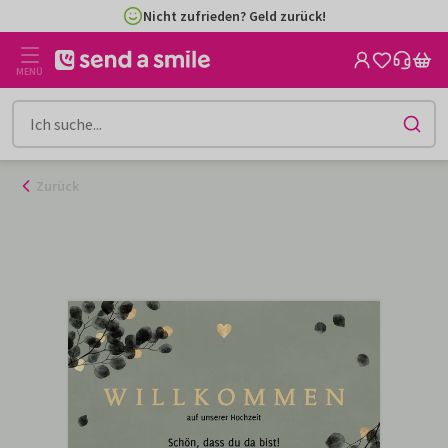
Zum
Nicht zufrieden? Geld zurück!
Inhalt
gehen
MENÜ
Zurück