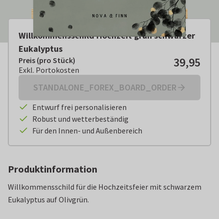
Willkommensschild Hochzeit grün schwarzer
Eukalyptus
39,95
Preis (pro Stück)
Preis (pro Stück):
€ 39,95
Exkl. Portokosten
Exkl. Portokosten
STANDALONE_FOREX_BOARD_ORDER
Entwurf frei personalisieren
Robust und wetterbeständig
Für den Innen- und Außenbereich
Produktinformation
Willkommensschild für die Hochzeitsfeier mit schwarzem
Eukalyptus auf Olivgrün.