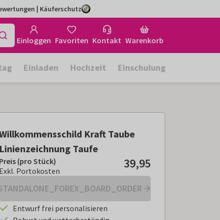
Bewertungen | Käuferschutz
Einloggen
Favoriten
Kontakt
Warenkorb
tag
Einladen
Hochzeit
Einschulung
Willkommensschild Kraft Taube
Linienzeichnung Taufe
39,95
Preis (pro Stück)
Preis (pro Stück):
€ 39,95
Exkl. Portokosten
Exkl. Portokosten
STANDALONE_FOREX_BOARD_ORDER
Entwurf frei personalisieren