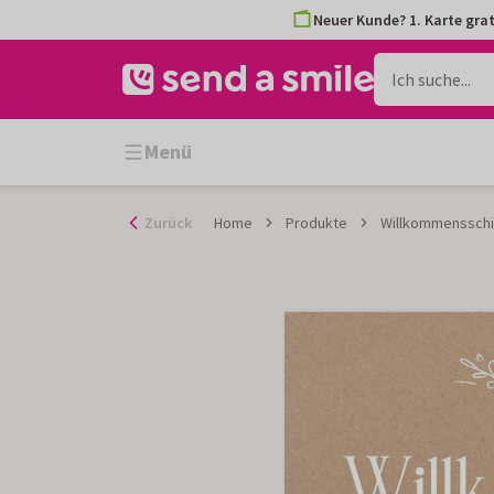
Zum
Neuer Kunde? 1. Karte grat
Inhalt
gehen
Menü
Zurück
Home
Produkte
Willkommensschi