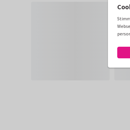
Coo
Stimm
Websei
person