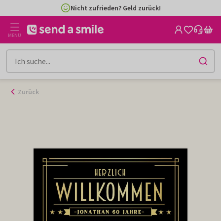
Zum
Nicht zufrieden? Geld zurück!
Inhalt
gehen
MENÜ
Zurück