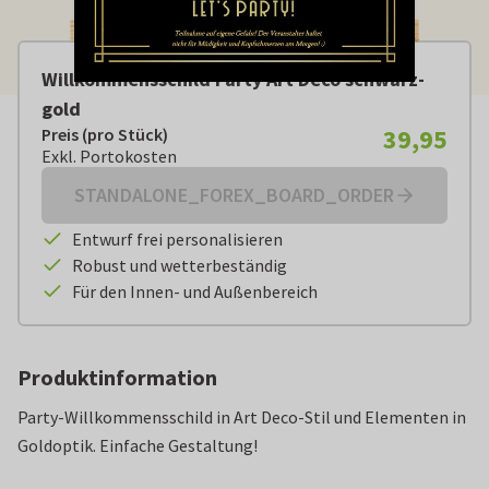
Willkommensschild Party Art Deco schwarz-
gold
39,95
Preis (pro Stück)
Preis (pro Stück):
€ 39,95
Exkl. Portokosten
Exkl. Portokosten
STANDALONE_FOREX_BOARD_ORDER
Entwurf frei personalisieren
Robust und wetterbeständig
Für den Innen- und Außenbereich
Produktinformation
Party-Willkommensschild in Art Deco-Stil und Elementen in
Goldoptik. Einfache Gestaltung!