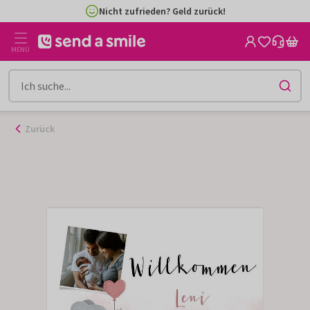
Zum
Nicht zufrieden? Geld zurück!
Inhalt
gehen
MENÜ
Zurück