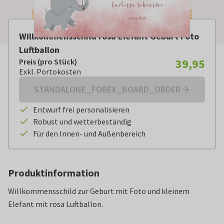
Willkommensschild rosa Elefant Geburt Foto
Luftballon
39,95
Preis (pro Stück)
Preis (pro Stück):
€ 39,95
Exkl. Portokosten
Exkl. Portokosten
STANDALONE_FOREX_BOARD_ORDER
Entwurf frei personalisieren
Robust und wetterbeständig
Für den Innen- und Außenbereich
Produktinformation
Willkommensschild zur Geburt mit Foto und kleinem
Elefant mit rosa Luftballon.