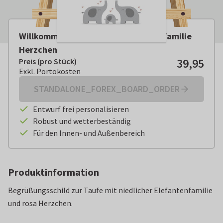
Willkommensschild Taufe Elefantenfamilie
Herzchen
39,95
Preis (pro Stück)
Preis (pro Stück):
€ 39,95
Exkl. Portokosten
Exkl. Portokosten
STANDALONE_FOREX_BOARD_ORDER
Entwurf frei personalisieren
Robust und wetterbeständig
Für den Innen- und Außenbereich
Produktinformation
Begrüßungsschild zur Taufe mit niedlicher Elefantenfamilie
und rosa Herzchen.