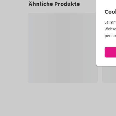
Ähnliche Produkte
Coo
Stimm
Websei
person