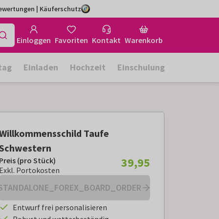
Bewertungen | Käuferschutz
Einloggen
Favoriten
Kontakt
Warenkorb
tag
Einladen
Hochzeit
Einschulung
Willkommensschild Taufe
Schwestern
39,95
Preis (pro Stück)
Preis (pro Stück):
€ 39,95
Exkl. Portokosten
Exkl. Portokosten
STANDALONE_FOREX_BOARD_ORDER
Entwurf frei personalisieren