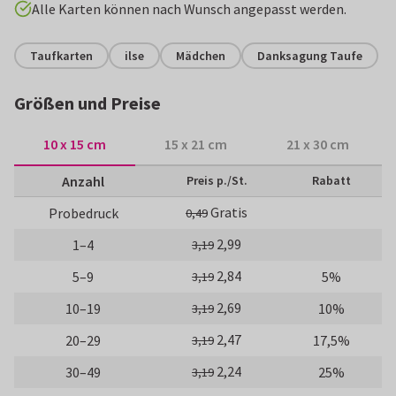
Alle Karten können nach Wunsch angepasst werden.
Taufkarten
ilse
Mädchen
Danksagung Taufe
Größen und Preise
10 x 15 cm
15 x 21 cm
21 x 30 cm
Anzahl
Preis p./St.
Rabatt
Gratis
Probedruck
0,49
2,99
1–4
3,19
2,84
5–9
5%
3,19
2,69
10–19
10%
3,19
2,47
20–29
17,5%
3,19
2,24
30–49
25%
3,19