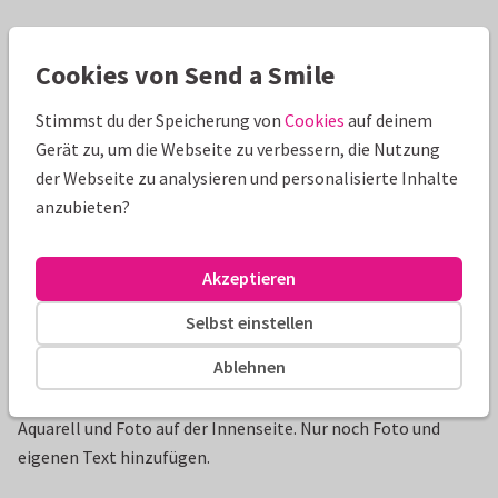
Schöne Extras zu deiner Karte
Cookies von Send a Smile
Stimmst du der Speicherung von
Cookies
auf deinem
Gerät zu, um die Webseite zu verbessern, die Nutzung
der Webseite zu analysieren und personalisierte Inhalte
anzubieten?
Akzeptieren
Selbst einstellen
Produktinformation
Ablehnen
Niedliche Dankeskarte zur Taufe mit Herzen auf rosa
Aquarell und Foto auf der Innenseite. Nur noch Foto und
eigenen Text hinzufügen.