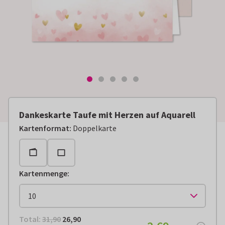
Dankeskarte Taufe mit Herzen auf Aquarell
Kartenformat
:
Doppelkarte
Kartenmenge
:
Total:
€ 26,90
Total:
31,90
26,90
€ 2,69
pro Stück