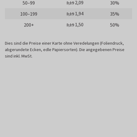
2,09
50–99
30%
3,19
1,94
100–199
35%
3,19
1,50
200+
50%
3,19
Dies sind die Preise einer Karte ohne Veredelungen (Foliendruck,
abgerundete Ecken, edle Papiersorten). Die angegebenen Preise
sind inkl. MwSt.