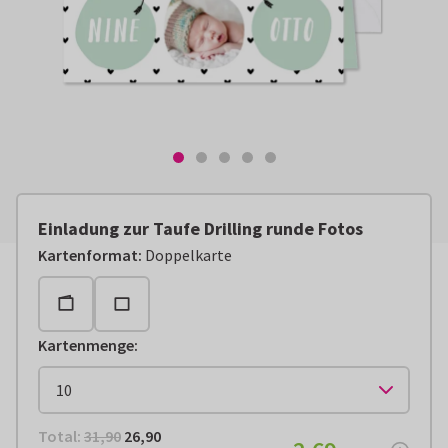
Einladung zur Taufe Drilling runde Fotos
Kartenformat
:
Doppelkarte
Kartenmenge
:
Total:
€ 26,90
Total:
31,90
26,90
€ 2,69
pro Stück