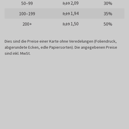
2,09
50–99
30%
3,19
1,94
100–199
35%
3,19
1,50
200+
50%
3,19
Dies sind die Preise einer Karte ohne Veredelungen (Foliendruck,
abgerundete Ecken, edle Papiersorten). Die angegebenen Preise
sind inkl. MwSt.