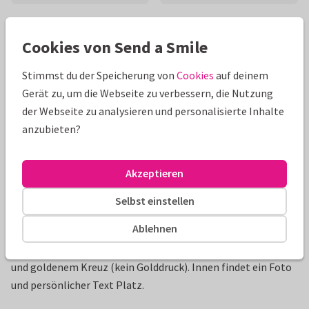
Schöne Extras zu deiner Karte
Cookies von Send a Smile
Stimmst du der Speicherung von
Cookies
auf deinem
Gerät zu, um die Webseite zu verbessern, die Nutzung
der Webseite zu analysieren und personalisierte Inhalte
anzubieten?
Akzeptieren
Selbst einstellen
Produktinformation
Ablehnen
Einladungskarte zur Taufe im rosa Aquarelllook mit Taube
und goldenem Kreuz (kein Golddruck). Innen findet ein Foto
und persönlicher Text Platz.