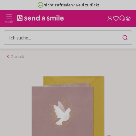
Zum
Nicht zufrieden? Geld zurück!
Inhalt
gehen
MENÜ
Zurück