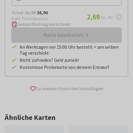
Total:
€ 26,90
Total:
31,90
26,90
€ 2,69
2,69
pro Stück
St.-Pr.
Exkl. Portokosten
Gesamtbetrag berechnen
Karte bearbeiten
An Werktagen vor 15:00 Uhr bestellt = am selben
Tag verschickt
Nicht zufrieden? Geld zurück!
Kostenlose Probekarte von deinem Entwurf
Zu meinen Favoriten hinzufügen
Ähnliche Karten