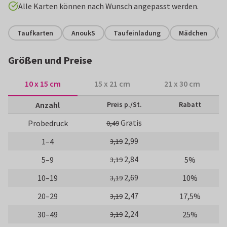
Alle Karten können nach Wunsch angepasst werden.
Taufkarten
AnoukS
Taufeinladung
Mädchen
Größen und Preise
10 x 15 cm
15 x 21 cm
21 x 30 cm
Anzahl
Preis p./St.
Rabatt
Gratis
Probedruck
0,49
2,99
1–4
3,19
2,84
5–9
5%
3,19
2,69
10–19
10%
3,19
2,47
20–29
17,5%
3,19
2,24
30–49
25%
3,19