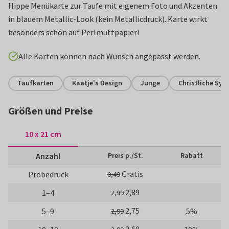
Hippe Menükarte zur Taufe mit eigenem Foto und Akzenten
in blauem Metallic-Look (kein Metallicdruck). Karte wirkt
besonders schön auf Perlmuttpapier!
Alle Karten können nach Wunsch angepasst werden.
Taufkarten
Kaatje's Design
Junge
Christliche Sym
Größen und Preise
10 x 21 cm
Anzahl
Preis p./St.
Rabatt
Gratis
Probedruck
0,49
2,89
1–4
2,99
2,75
5–9
5%
2,99
2,60