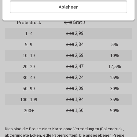
Ablehnen
Anzahl
Preis p./St.
Rabatt
Gratis
Probedruck
0,49
2,99
1–4
3,19
2,84
5–9
5%
3,19
2,69
10–19
10%
3,19
2,47
20–29
17,5%
3,19
2,24
30–49
25%
3,19
2,09
50–99
30%
3,19
1,94
100–199
35%
3,19
1,50
200+
50%
3,19
Dies sind die Preise einer Karte ohne Veredelungen (Foliendruck,
abgerundete Ecken, edle Papiersorten). Die angegebenen Preise