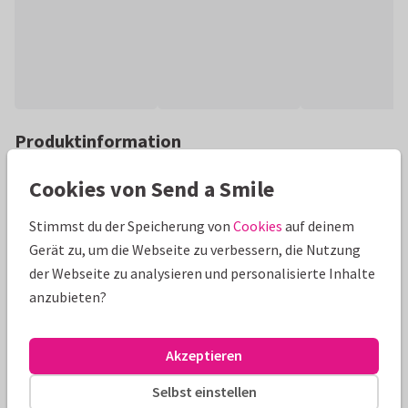
Produktinformation
Umzugskarte mit eigenem Foto und illustriertem Haus. Toll
Cookies von Send a Smile
geeignet als Einladung zur
Housewarming/Einweihungsfeier.
Stimmst du der Speicherung von
Cookies
auf deinem
Gerät zu, um die Webseite zu verbessern, die Nutzung
Alle Karten können nach Wunsch angepasst werden.
der Webseite zu analysieren und personalisierte Inhalte
anzubieten?
Umzugskarten
Paperhugs - by Lidy
Akzeptieren
Größen und Preise
Selbst einstellen
10 x 15 cm
15 x 21 cm
21 x 30 cm