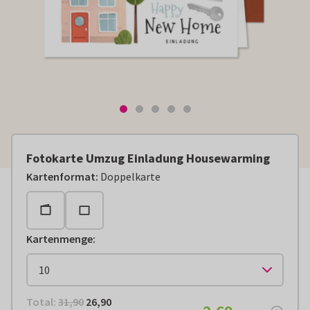
Fotokarte Umzug Einladung Housewarming
Kartenformat
:
Doppelkarte
Kartenmenge
:
Total:
€ 26,90
Total:
31,90
26,90
€ 2,69
pro Stück