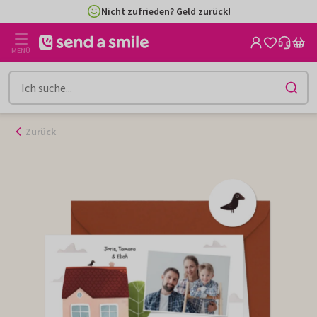
Zum
Nicht zufrieden? Geld zurück!
Inhalt
gehen
MENÜ
Zurück