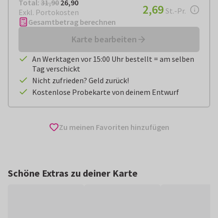
Total:
€ 26,90
Total:
31,90
26,90
€ 2,69
2,69
pro Stück
St.-Pr.
Exkl. Portokosten
Gesamtbetrag berechnen
Karte bearbeiten
An Werktagen vor 15:00 Uhr bestellt = am selben
Tag verschickt
Nicht zufrieden? Geld zurück!
Kostenlose Probekarte von deinem Entwurf
Zu meinen Favoriten hinzufügen
Schöne Extras zu deiner Karte