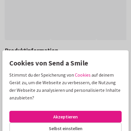
Produktinformation
Originelle Karte mit vollem Auto gefüllt mit Hausrat. Karte
Cookies von Send a Smile
nach Wunsch gestalten. (Bei dieser Kartenform fallen extra
Stimmst du der Speicherung von
Cookies
auf deinem
Portokosten an.)
Gerät zu, um die Webseite zu verbessern, die Nutzung
Alle Karten können nach Wunsch angepasst werden.
der Webseite zu analysieren und personalisierte Inhalte
anzubieten?
Umzugskarten
Renee geeft vorm
Akzeptieren
Größen und Preise
Selbst einstellen