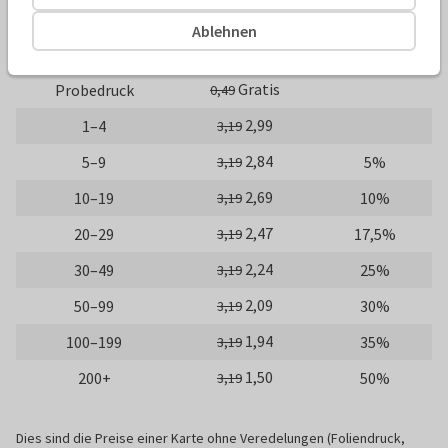
10 x 10 cm
14 x 14 cm
21 x 21 cm
Ablehnen
Anzahl
Preis p./St.
Rabatt
Gratis
Probedruck
0,49
2,99
1–4
3,19
2,84
5–9
5%
3,19
2,69
10–19
10%
3,19
2,47
20–29
17,5%
3,19
2,24
30–49
25%
3,19
2,09
50–99
30%
3,19
1,94
100–199
35%
3,19
1,50
200+
50%
3,19
Dies sind die Preise einer Karte ohne Veredelungen (Foliendruck,