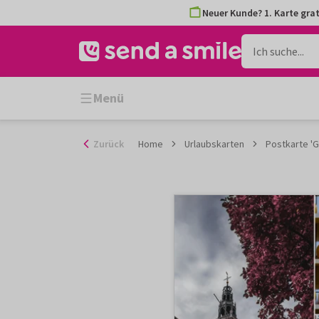
Zum
Neuer Kunde? 1. Karte grat
Inhalt
gehen
Menü
Zurück
Home
Urlaubskarten
Postkarte '