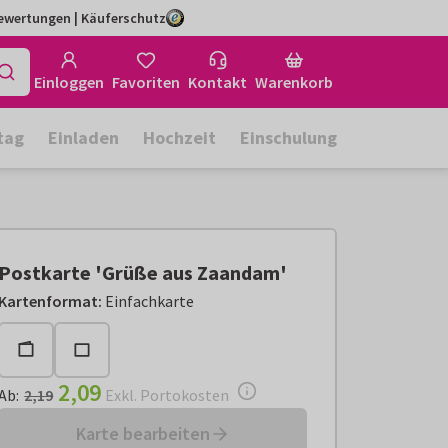
Bewertungen | Käuferschutz
Einloggen
Favoriten
Kontakt
Warenkorb
tag
Einladen
Hochzeit
Einschulung
Postkarte 'Grüße aus Zaandam'
Ab:
€ 2,09
Exkl. Portokosten
Kartenformat
:
Einfachkarte
2,09
Ab
:
2,19
Exkl. Portokosten
Karte bearbeiten