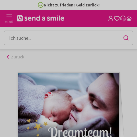
Zum
Nicht zufrieden? Geld zurück!
Inhalt
gehen
MENÜ
Zurück