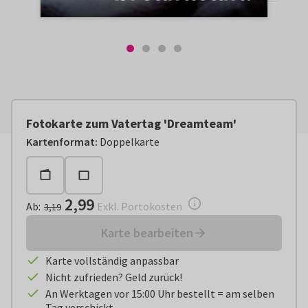
Fotokarte zum Vatertag 'Dreamteam'
Ab:
€ 2,99
Exkl. Portokosten
Kartenformat
:
Doppelkarte
2,99
Ab
:
Exkl. Portokosten
3,19
Karte bearbeiten
Karte vollständig anpassbar
Nicht zufrieden? Geld zurück!
An Werktagen vor 15:00 Uhr bestellt = am selben
Tag verschickt