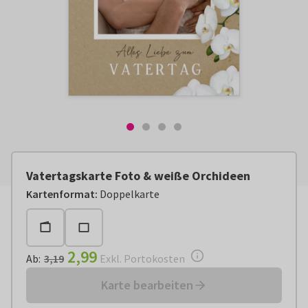
Vatertagskarte Foto & weiße Orchideen
Ab:
€ 2,99
Exkl. Portokosten
Kartenformat
:
Doppelkarte
2,99
Ab
:
3,19
Exkl. Portokosten
Karte bearbeiten