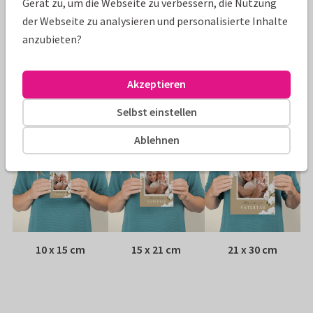
Gerät zu, um die Webseite zu verbessern, die Nutzung
Papiersorte:
Wähle aus 6 hochwertigen Papiersorten
der Webseite zu analysieren und personalisierte Inhalte
anzubieten?
Umschlag:
Weißer Fensterumschlag
Akzeptieren
Adresse:
Rückseite der Karte
Selbst einstellen
Größen
Ablehnen
10 x 15 cm
15 x 21 cm
21 x 30 cm