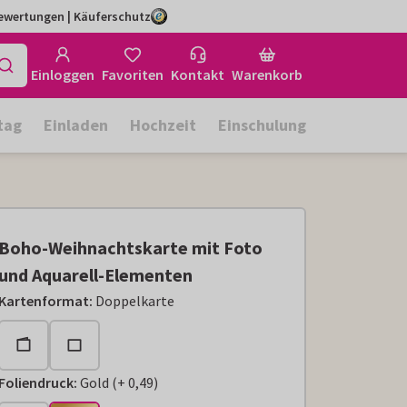
Bewertungen | Käuferschutz
Einloggen
Favoriten
Kontakt
Warenkorb
tag
Einladen
Hochzeit
Einschulung
Boho-Weihnachtskarte mit Foto
und Aquarell-Elementen
Kartenformat
:
Doppelkarte
Foliendruck
:
Gold
(
+
0,49
)
+
€ 0,49