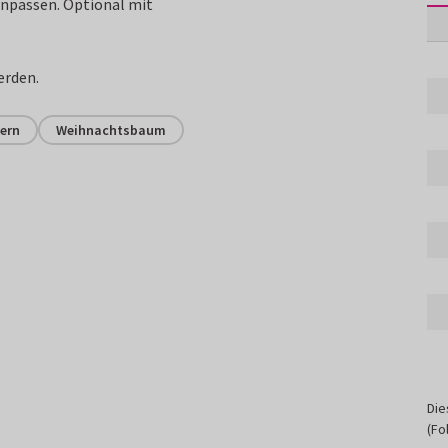
passen. Optional mit
erden.
ern
Weihnachtsbaum
Die
(Fo