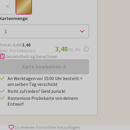
Kartenmenge
:
Total:
€ 3,48
Total:
3,68
3,48
€ 3,48
3,48
pro Stück
St.-Pr.
Exkl. Portokosten
Gesamtbetrag berechnen
Karte bearbeiten
An Werktagen vor 15:00 Uhr bestellt =
am selben Tag verschickt
Nicht zufrieden? Geld zurück!
Kostenlose Probekarte von deinem
Entwurf
Zu meinen Favoriten hinzufügen