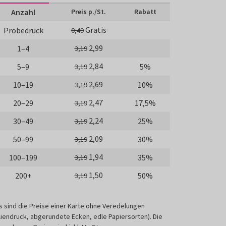
Anzahl
Preis p./St.
Rabatt
Gratis
Probedruck
0,49
2,99
1–4
3,19
2,84
5–9
5%
3,19
2,69
10–19
10%
3,19
2,47
20–29
17,5%
3,19
2,24
30–49
25%
3,19
2,09
50–99
30%
3,19
1,94
100–199
35%
3,19
1,50
200+
50%
3,19
s sind die Preise einer Karte ohne Veredelungen
liendruck, abgerundete Ecken, edle Papiersorten). Die