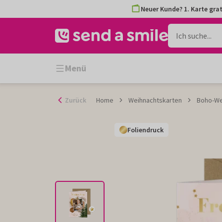
Zum
Neuer Kunde? 1. Karte grat
Inhalt
gehen
Menü
Zurück
Home
Weihnachtskarten
Boho-We
Foliendruck
Foliendruck
Foliendruck
Foliendruck
Foliendruck