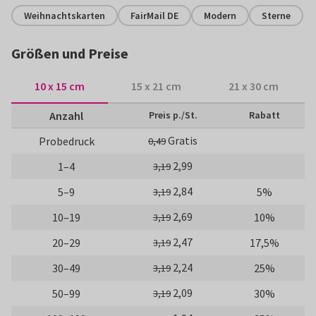
Weihnachtskarten
FairMail DE
Modern
Sterne
Größen und Preise
10 x 15 cm
15 x 21 cm
21 x 30 cm
Anzahl
Preis p./St.
Rabatt
Gratis
Probedruck
0,49
2,99
1–4
3,19
2,84
5–9
5%
3,19
2,69
10–19
10%
3,19
2,47
20–29
17,5%
3,19
2,24
30–49
25%
3,19
2,09
50–99
30%
3,19