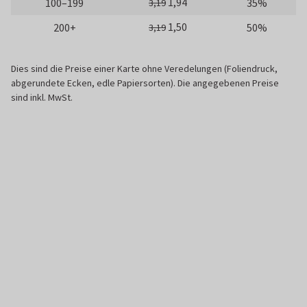
1,94
100–199
35%
3,19
1,50
200+
50%
3,19
Dies sind die Preise einer Karte ohne Veredelungen (Foliendruck,
abgerundete Ecken, edle Papiersorten). Die angegebenen Preise
sind inkl. MwSt.