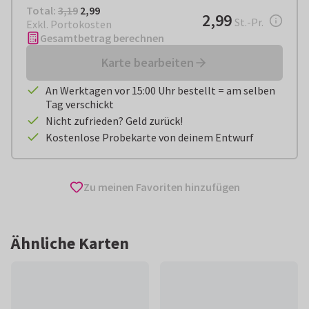
Total:
€ 2,99
Total:
3,19
2,99
€ 2,99
2,99
pro Stück
St.-Pr.
Exkl. Portokosten
Gesamtbetrag berechnen
Karte bearbeiten
An Werktagen vor 15:00 Uhr bestellt = am selben
Tag verschickt
Nicht zufrieden? Geld zurück!
Kostenlose Probekarte von deinem Entwurf
Zu meinen Favoriten hinzufügen
Ähnliche Karten