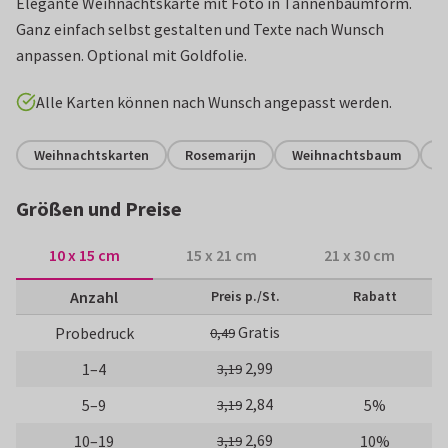
Elegante Weihnachtskarte mit Foto in Tannenbaumform.
Ganz einfach selbst gestalten und Texte nach Wunsch
anpassen. Optional mit Goldfolie.
Alle Karten können nach Wunsch angepasst werden.
Weihnachtskarten
Rosemarijn
Weihnachtsbaum
N
Größen und Preise
10 x 15 cm
15 x 21 cm
21 x 30 cm
Anzahl
Preis p./St.
Rabatt
Gratis
Probedruck
0,49
2,99
1–4
3,19
2,84
5–9
5%
3,19
2,69
10–19
10%
3,19