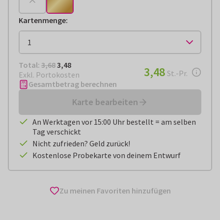
Kartenmenge
:
Total:
€ 3,48
Total:
3,68
3,48
€ 3,48
3,48
pro Stück
St.-Pr.
Exkl. Portokosten
Gesamtbetrag berechnen
Karte bearbeiten
An Werktagen vor 15:00 Uhr bestellt = am selben
Tag verschickt
Nicht zufrieden? Geld zurück!
Kostenlose Probekarte von deinem Entwurf
Zu meinen Favoriten hinzufügen