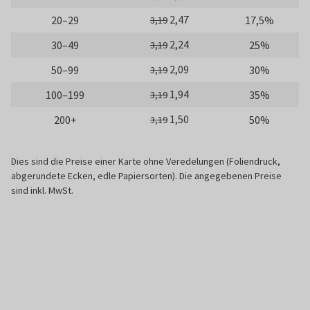
2,47
20–29
17,5%
3,19
2,24
30–49
25%
3,19
2,09
50–99
30%
3,19
1,94
100–199
35%
3,19
1,50
200+
50%
3,19
Dies sind die Preise einer Karte ohne Veredelungen (Foliendruck,
abgerundete Ecken, edle Papiersorten). Die angegebenen Preise
sind inkl. MwSt.