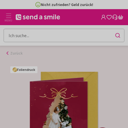
Zum
Nicht zufrieden? Geld zurück!
Inhalt
gehen
MENÜ
Zurück
Foliendruck
Foliendruck
Foliendruck
Foliendruck
Foliendruck