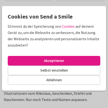
Schöne Extras zu deiner Karte
Cookies von Send a Smile
Stimmst du der Speicherung von
Cookies
auf deinem
Gerät zu, um die Webseite zu verbessern, die Nutzung
der Webseite zu analysieren und personalisierte Inhalte
anzubieten?
Akzeptieren
Selbst einstellen
Produktinformation
Ablehnen
Fröhliche Grußkarte zum Nikolaustag mit süßen
Illustrationen vom Nikolaus, Geschenken, Stiefel und
Naschereien. Nur noch Texte und Namen anpassen.