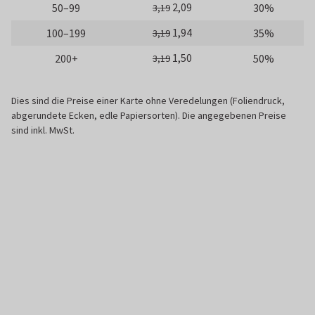
2,09
50–99
30%
3,19
1,94
100–199
35%
3,19
1,50
200+
50%
3,19
Dies sind die Preise einer Karte ohne Veredelungen (Foliendruck,
abgerundete Ecken, edle Papiersorten). Die angegebenen Preise
sind inkl. MwSt.