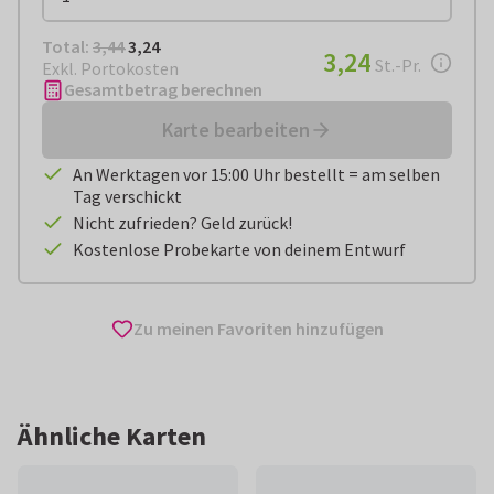
Total:
€ 3,24
Total:
3,44
3,24
€ 3,24
3,24
pro Stück
St.-Pr.
Exkl. Portokosten
Gesamtbetrag berechnen
Karte bearbeiten
An Werktagen vor 15:00 Uhr bestellt = am selben
Tag verschickt
Nicht zufrieden? Geld zurück!
Kostenlose Probekarte von deinem Entwurf
Zu meinen Favoriten hinzufügen
Ähnliche Karten