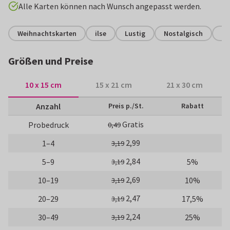
Alle Karten können nach Wunsch angepasst werden.
Weihnachtskarten
ilse
Lustig
Nostalgisch
Ni
Größen und Preise
10 x 15 cm
15 x 21 cm
21 x 30 cm
Anzahl
Preis p./St.
Rabatt
Gratis
Probedruck
0,49
2,99
1–4
3,19
2,84
5–9
5%
3,19
2,69
10–19
10%
3,19
2,47
20–29
17,5%
3,19
2,24
30–49
25%
3,19