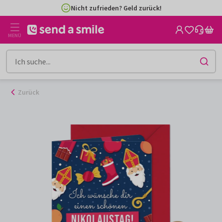
Zum
Nicht zufrieden? Geld zurück!
Inhalt
gehen
MENÜ
Zurück