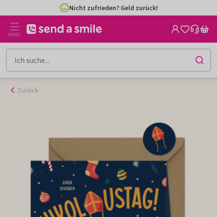
Zum
Nicht zufrieden? Geld zurück!
Inhalt
gehen
MENÜ
Zurück