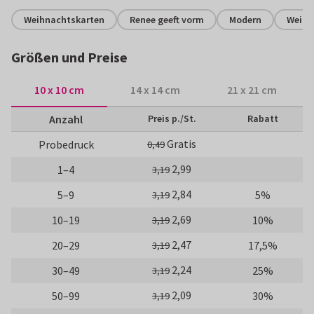
Weihnachtskarten
Renee geeft vorm
Modern
Weih
Größen und Preise
10 x 10 cm
14 x 14 cm
21 x 21 cm
Anzahl
Preis p./St.
Rabatt
Gratis
Probedruck
0,49
2,99
1–4
3,19
2,84
5–9
5%
3,19
2,69
10–19
10%
3,19
2,47
20–29
17,5%
3,19
2,24
30–49
25%
3,19
2,09
50–99
30%
3,19