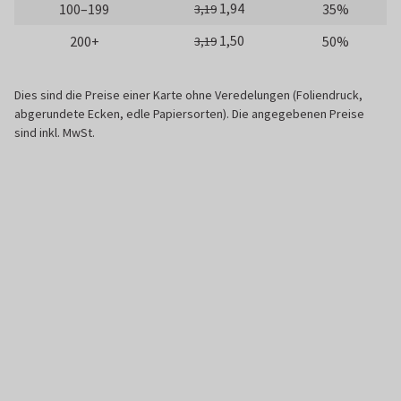
1,94
100–199
35%
3,19
1,50
200+
50%
3,19
Dies sind die Preise einer Karte ohne Veredelungen (Foliendruck,
abgerundete Ecken, edle Papiersorten). Die angegebenen Preise
sind inkl. MwSt.