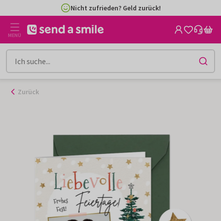
Zum
Nicht zufrieden? Geld zurück!
Inhalt
gehen
MENÜ
Zurück