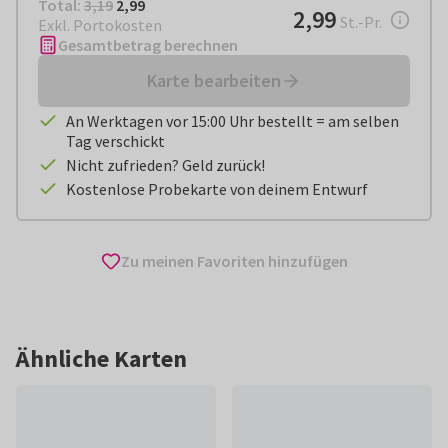
Total:
€ 2,99
Total:
3,19
2,99
€ 2,99
2,99
pro Stück
St.-Pr.
Exkl. Portokosten
Gesamtbetrag berechnen
Karte bearbeiten
An Werktagen vor 15:00 Uhr bestellt = am selben
Tag verschickt
Nicht zufrieden? Geld zurück!
Kostenlose Probekarte von deinem Entwurf
Zu meinen Favoriten hinzufügen
Ähnliche Karten