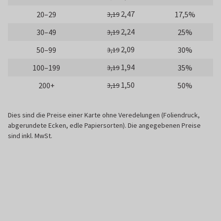
2,47
20–29
17,5%
3,19
2,24
30–49
25%
3,19
2,09
50–99
30%
3,19
1,94
100–199
35%
3,19
1,50
200+
50%
3,19
Dies sind die Preise einer Karte ohne Veredelungen (Foliendruck,
abgerundete Ecken, edle Papiersorten). Die angegebenen Preise
sind inkl. MwSt.