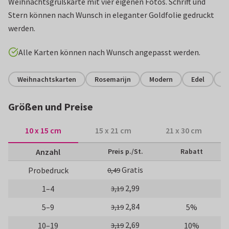
Weihnachtsgrußkarte mit vier eigenen Fotos. Schrift und
Stern können nach Wunsch in eleganter Goldfolie gedruckt
werden.
Alle Karten können nach Wunsch angepasst werden.
Weihnachtskarten
Rosemarijn
Modern
Edel
S
Größen und Preise
10 x 15 cm
15 x 21 cm
21 x 30 cm
Anzahl
Preis p./St.
Rabatt
Gratis
Probedruck
0,49
2,99
1–4
3,19
2,84
5–9
5%
3,19
2,69
10–19
10%
3,19