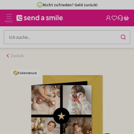
Zum
Nicht zufrieden? Geld zurück!
Inhalt
gehen
MENÜ
Zurück
Foliendruck
Foliendruck
Foliendruck
Foliendruck
Foliendruck