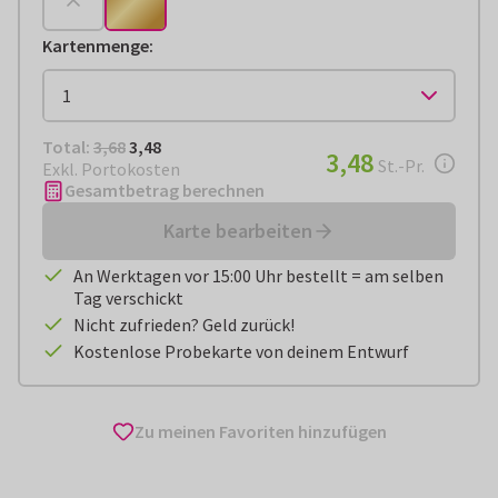
Kartenmenge
:
Total:
€ 3,48
Total:
3,68
3,48
€ 3,48
3,48
pro Stück
St.-Pr.
Exkl. Portokosten
Gesamtbetrag berechnen
Karte bearbeiten
An Werktagen vor 15:00 Uhr bestellt = am selben
Tag verschickt
Nicht zufrieden? Geld zurück!
Kostenlose Probekarte von deinem Entwurf
Zu meinen Favoriten hinzufügen