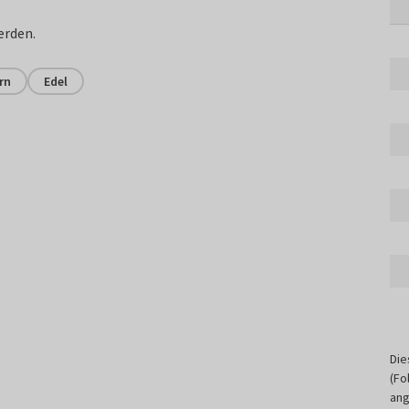
erden.
rn
Edel
Die
(Fo
ang