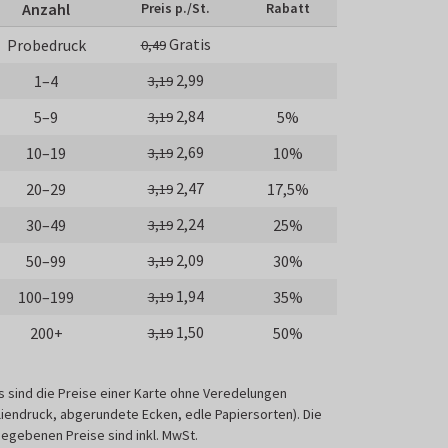
Anzahl
Preis p./St.
Rabatt
Gratis
Probedruck
0,49
2,99
1–4
3,19
2,84
5–9
5%
3,19
2,69
10–19
10%
3,19
2,47
20–29
17,5%
3,19
2,24
30–49
25%
3,19
2,09
50–99
30%
3,19
1,94
100–199
35%
3,19
1,50
200+
50%
3,19
s sind die Preise einer Karte ohne Veredelungen
liendruck, abgerundete Ecken, edle Papiersorten). Die
egebenen Preise sind inkl. MwSt.