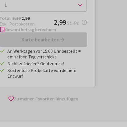
Total:
€ 2,99
Total:
3,19
2,99
€ 2,99
2,99
pro Stück
St.-Pr.
Exkl. Portokosten
Gesamtbetrag berechnen
Karte bearbeiten
An Werktagen vor 15:00 Uhr bestellt =
am selben Tag verschickt
Nicht zufrieden? Geld zurück!
Kostenlose Probekarte von deinem
Entwurf
Zu meinen Favoriten hinzufügen