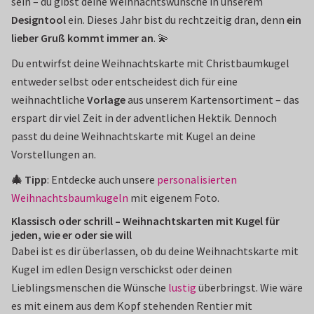
sein – du gibst deine Weihnachtswünsche in unserem
Designtool
ein. Dieses Jahr bist du rechtzeitig dran, denn
ein
lieber Gruß kommt immer an
. 💫
Du entwirfst deine Weihnachtskarte mit Christbaumkugel
entweder selbst oder entscheidest dich für eine
weihnachtliche
Vorlage
aus unserem Kartensortiment – das
erspart dir viel Zeit in der adventlichen Hektik. Dennoch
passt du deine Weihnachtskarte mit Kugel an deine
Vorstellungen an.
🎄 Tipp
: Entdecke auch unsere
personalisierten
Weihnachtsbaumkugeln
mit eigenem Foto.
Klassisch oder schrill – Weihnachtskarten mit Kugel für
jeden, wie er oder sie will
Dabei ist es dir überlassen, ob du deine Weihnachtskarte mit
Kugel im edlen Design verschickst oder deinen
Lieblingsmenschen die Wünsche
lustig
überbringst. Wie wäre
es mit einem aus dem Kopf stehenden Rentier mit