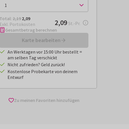
Total:
€ 2,09
Total:
2,19
2,09
€ 2,09
2,09
pro Stück
St.-Pr.
Exkl. Portokosten
Gesamtbetrag berechnen
Karte bearbeiten
An Werktagen vor 15:00 Uhr bestellt =
am selben Tag verschickt
Nicht zufrieden? Geld zurück!
Kostenlose Probekarte von deinem
Entwurf
Zu meinen Favoriten hinzufügen