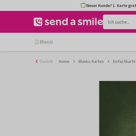
Zum
Neuer Kunde? 1. Karte grat
Inhalt
gehen
Menü
Zurück
Home
Blanko Karten
Einfachkarte