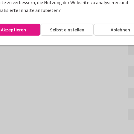
Gr
te zu verbessern, die Nutzung der Webseite zu analysieren und
alisierte Inhalte anzubieten?
arell zum selbst gestalten
 Wunsch mit Fotos und Text.
Akzeptieren
Selbst einstellen
Ablehnen
erden.