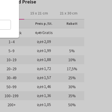
ößen und Preise
10 x 15 cm
15 x 21 cm
21 x 30 cm
Anzahl
Preis p./St.
Rabatt
Gratis
Probedruck
0,49
2,09
1–4
2,19
1,99
5–9
5%
2,19
1,88
10–19
10%
2,19
1,72
20–29
17,5%
2,19
1,57
30–49
25%
2,19
1,46
50–99
30%
2,19
1,36
100–199
35%
2,19
1,05
200+
50%
2,19