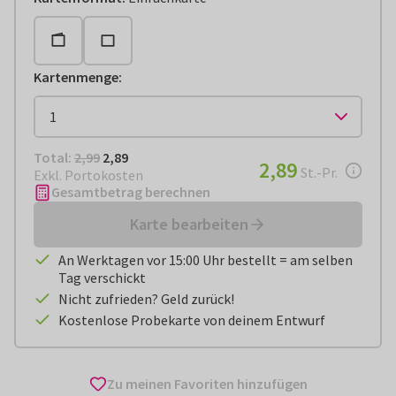
Kartenmenge
:
Total:
€ 2,89
Total:
2,99
2,89
€ 2,89
2,89
pro Stück
St.-Pr.
Exkl. Portokosten
Gesamtbetrag berechnen
Karte bearbeiten
An Werktagen vor 15:00 Uhr bestellt = am selben
Tag verschickt
Nicht zufrieden? Geld zurück!
Kostenlose Probekarte von deinem Entwurf
Zu meinen Favoriten hinzufügen