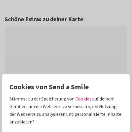
Schöne Extras zu deiner Karte
Cookies von Send a Smile
Produktinformation
Stimmst du der Speicherung von
Cookies
auf deinem
Gerät zu, um die Webseite zu verbessern, die Nutzung
Einfachkarte in DIN lang-Hochformat Aquarell beige zum
der Webseite zu analysieren und personalisierte Inhalte
selbst gestalten (blanko). Selbst entwerfen nach eigenem
anzubieten?
Wunsch mit Fotos und Text.