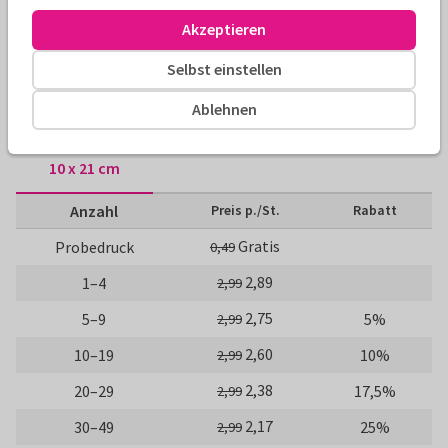
Alle Karten können nach Wunsch angepasst werden.
Akzeptieren
Selbst einstellen
Blanko Karten
Redactie Send a Smile
Ablehnen
Größen und Preise
10 x 21 cm
Anzahl
Preis p./St.
Rabatt
Gratis
Probedruck
0,49
2,89
1–4
2,99
2,75
5–9
5%
2,99
2,60
10–19
10%
2,99
2,38
20–29
17,5%
2,99
2,17
30–49
25%
2,99