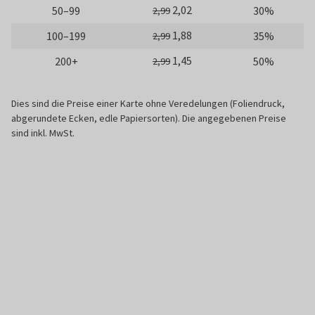
2,02
50–99
30%
2,99
1,88
100–199
35%
2,99
1,45
200+
50%
2,99
Dies sind die Preise einer Karte ohne Veredelungen (Foliendruck,
abgerundete Ecken, edle Papiersorten). Die angegebenen Preise
sind inkl. MwSt.