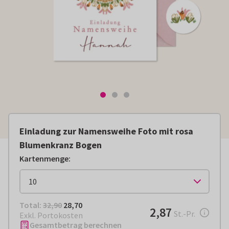
Einladung zur Namensweihe Foto mit rosa
Blumenkranz Bogen
Kartenmenge
:
Total:
€ 28,70
Total:
32,90
28,70
€ 2,87
2,87
pro Stück
St.-Pr.
Exkl. Portokosten
Gesamtbetrag berechnen