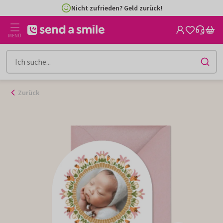
Zum
Nicht zufrieden? Geld zurück!
Inhalt
gehen
MENÜ
Zurück