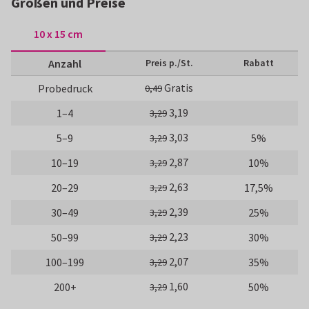
Größen und Preise
10 x 15 cm
Anzahl
Preis p./St.
Rabatt
Gratis
Probedruck
0,49
3,19
1–4
3,29
3,03
5–9
5%
3,29
2,87
10–19
10%
3,29
2,63
20–29
17,5%
3,29
2,39
30–49
25%
3,29
2,23
50–99
30%
3,29
2,07
100–199
35%
3,29
1,60
200+
50%
3,29