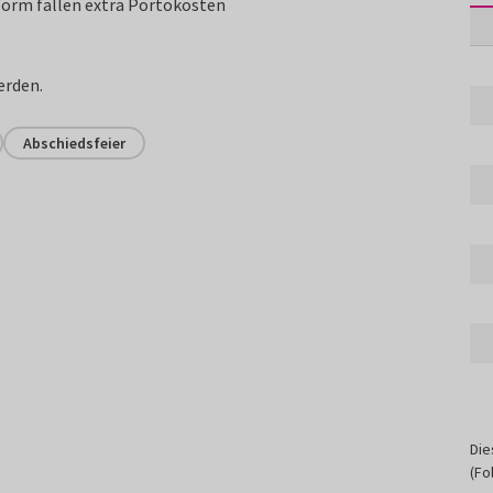
form fallen extra Portokosten
erden.
Abschiedsfeier
Die
(Fo