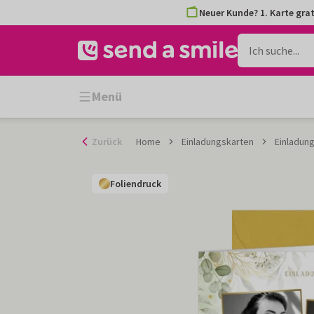
Zum
Neuer Kunde? 1. Karte grat
Inhalt
gehen
Menü
Zurück
Home
Einladungskarten
Einladun
Foliendruck
Foliendruck
Foliendruck
Foliendruck
Foliendruck