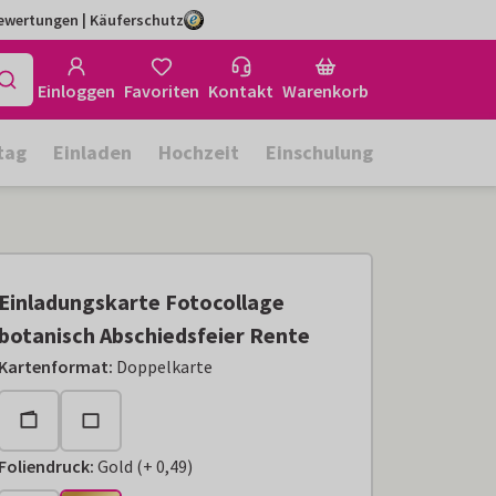
Bewertungen | Käuferschutz
Einloggen
Favoriten
Kontakt
Warenkorb
tag
Einladen
Hochzeit
Einschulung
Einladungskarte Fotocollage
botanisch Abschiedsfeier Rente
Kartenformat
:
Doppelkarte
Foliendruck
:
Gold
(
+
0,49
)
+
€ 0,49