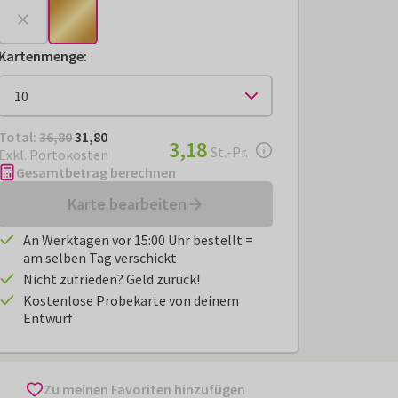
Kartenmenge
:
Total:
€ 31,80
Total:
36,80
31,80
€ 3,18
3,18
pro Stück
St.-Pr.
Exkl. Portokosten
Gesamtbetrag berechnen
Karte bearbeiten
An Werktagen vor 15:00 Uhr bestellt =
am selben Tag verschickt
Nicht zufrieden? Geld zurück!
Kostenlose Probekarte von deinem
Entwurf
Zu meinen Favoriten hinzufügen