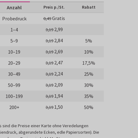
Anzahl
Preis p./St.
Rabatt
Gratis
Probedruck
0,49
2,99
1–4
3,19
2,84
5–9
5%
3,19
2,69
10–19
10%
3,19
2,47
20–29
17,5%
3,19
2,24
30–49
25%
3,19
2,09
50–99
30%
3,19
1,94
100–199
35%
3,19
1,50
200+
50%
3,19
s sind die Preise einer Karte ohne Veredelungen
liendruck, abgerundete Ecken, edle Papiersorten). Die