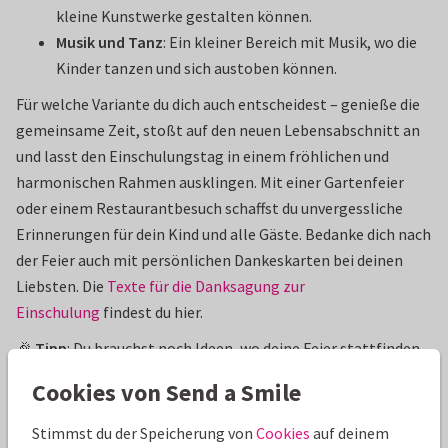
kleine Kunstwerke gestalten können.
Musik und Tanz
: Ein kleiner Bereich mit Musik, wo die
Kinder tanzen und sich austoben können.
Für welche Variante du dich auch entscheidest – genieße die
gemeinsame Zeit, stoßt auf den neuen Lebensabschnitt an
und lasst den Einschulungstag in einem fröhlichen und
harmonischen Rahmen ausklingen. Mit einer Gartenfeier
oder einem Restaurantbesuch schaffst du unvergessliche
Erinnerungen für dein Kind und alle Gäste. Bedanke dich nach
der Feier auch mit persönlichen Dankeskarten bei deinen
Liebsten. Die
Texte für die Danksagung zur
Einschulung
findest du hier.
🎉
Tipp
: Du brauchst noch Ideen, wo deine Feier stattfinden
soll? Dann schau dir auch unseren Artikel „
Die Einschulung –
Cookies von Send a Smile
Wo findet die Feier statt?
“ an.
Stimmst du der Speicherung von
Cookies
auf deinem