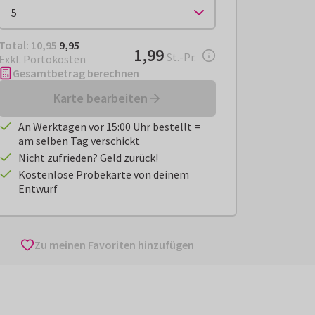
Total:
€ 9,95
Total:
10,95
9,95
€ 1,99
1,99
pro Stück
St.-Pr.
Exkl. Portokosten
Gesamtbetrag berechnen
Karte bearbeiten
An Werktagen vor 15:00 Uhr bestellt =
am selben Tag verschickt
Nicht zufrieden? Geld zurück!
Kostenlose Probekarte von deinem
Entwurf
Zu meinen Favoriten hinzufügen