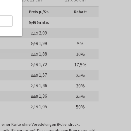
Preis p./St.
Rabatt
Gratis
ck
0,49
2,09
2,19
1,99
5%
2,19
1,88
10%
2,19
1,72
17,5%
2,19
1,57
25%
2,19
1,46
30%
2,19
1,36
35%
2,19
1,05
50%
2,19
e einer Karte ohne Veredelungen (Foliendruck,
 edle Papiersorten). Die angegebenen Preise sind inkl.