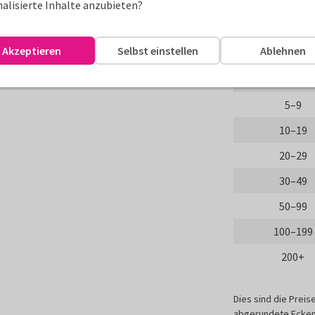
alisierte Inhalte anzubieten?
ssen und gestalten.
Anzahl
erden.
Akzeptieren
Selbst einstellen
Ablehnen
Probedru
1–4
5–9
10–19
20–29
30–49
50–99
100–199
200+
Dies sind die Preis
abgerundete Ecken,