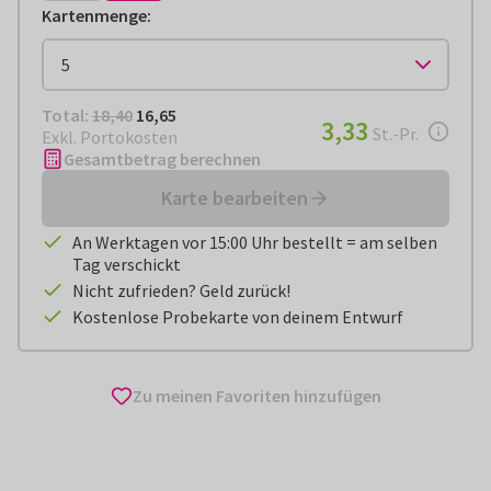
Kartenmenge
:
Total:
€ 16,65
Total:
18,40
16,65
€ 3,33
3,33
pro Stück
St.-Pr.
Exkl. Portokosten
Gesamtbetrag berechnen
Karte bearbeiten
An Werktagen vor 15:00 Uhr bestellt = am selben
Tag verschickt
Nicht zufrieden? Geld zurück!
Kostenlose Probekarte von deinem Entwurf
Zu meinen Favoriten hinzufügen