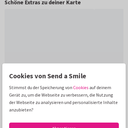
Schöne Extras zu deiner Karte
Cookies von Send a Smile
Produktinformation
Stimmst du der Speicherung von
Cookies
auf deinem
Moderne Geburtstagskarte zu 60. Geburtstag mit goldenem
Gerät zu, um die Webseite zu verbessern, die Nutzung
Schriftzug und Platz für 3 eigene Fotos. Ganz einfach
der Webseite zu analysieren und personalisierte Inhalte
anpassen, optional mit Goldfolie.
anzubieten?
Alle Karten können nach Wunsch angepasst werden.