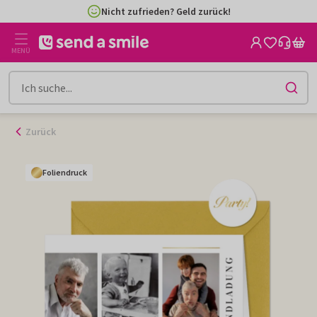
Zum
Nicht zufrieden? Geld zurück!
Inhalt
gehen
MENÜ
Zurück
Foliendruck
Foliendruck
Foliendruck
Foliendruck
Foliendruck