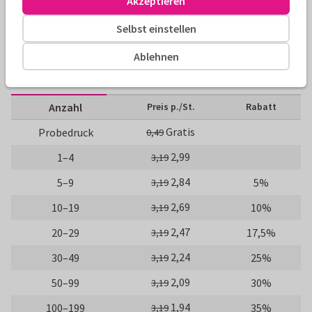
Akzeptieren
Fotokarten
Paperhugs - by Lidy
Selbst einstellen
Größen und Preise
Ablehnen
10 x 15 cm
15 x 21 cm
21 x 30 cm
Anzahl
Preis p./St.
Rabatt
Gratis
Probedruck
0,49
2,99
1–4
3,19
2,84
5–9
5%
3,19
2,69
10–19
10%
3,19
2,47
20–29
17,5%
3,19
2,24
30–49
25%
3,19
2,09
50–99
30%
3,19
1,94
100–199
35%
3,19