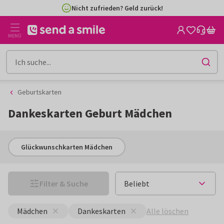
Zum
Zum
4,8/5 aus 5.300+ Bewertungen | Käuferschutz
Inhalt
Filter
gehen
MENÜ
Geburtskarten
Dankeskarten Geburt Mädchen
Glückwunschkarten Mädchen
Filter & Suche
Alle löschen
Mädchen
Dankeskarten