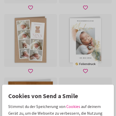
Foliendruck
Cookies von Send a Smile
Stimmst du der Speicherung von
Cookies
auf deinem
Gerät zu, um die Webseite zu verbessern, die Nutzung