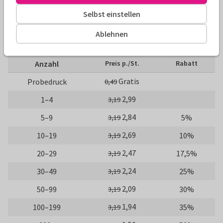
Selbst einstellen
Größen und Preise
Ablehnen
10 x 15 cm
15 x 21 cm
21 x 30 cm
Anzahl
Preis p./St.
Rabatt
Gratis
Probedruck
0,49
2,99
1–4
3,19
2,84
5–9
5%
3,19
2,69
10–19
10%
3,19
2,47
20–29
17,5%
3,19
2,24
30–49
25%
3,19
2,09
50–99
30%
3,19
1,94
100–199
35%
3,19