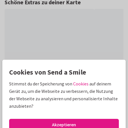
Schöne Extras zu deiner Karte
Cookies von Send a Smile
Produktinformation
Stimmst du der Speicherung von
Cookies
auf deinem
Einladung zur Geburtstagsparty mit festlichen Luftballons
Gerät zu, um die Webseite zu verbessern, die Nutzung
und Elementen in glänzenden Silberdruck (wahlweise).
der Webseite zu analysieren und personalisierte Inhalte
anzubieten?
Alle Karten können nach Wunsch angepasst werden.
Geburtstagseinladungen
Renee geeft vorm
16. Geburts
Akzeptieren