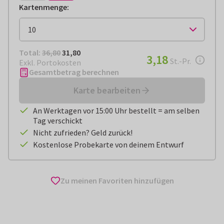
Kartenmenge
:
Total:
€ 31,80
Total:
36,80
31,80
€ 3,18
3,18
pro Stück
St.-Pr.
Exkl. Portokosten
Gesamtbetrag berechnen
Karte bearbeiten
An Werktagen vor 15:00 Uhr bestellt = am selben
Tag verschickt
Nicht zufrieden? Geld zurück!
Kostenlose Probekarte von deinem Entwurf
Zu meinen Favoriten hinzufügen