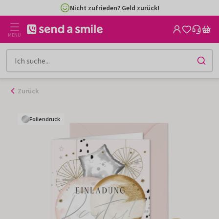
Zum
Nicht zufrieden? Geld zurück!
Inhalt
gehen
MENÜ
Zurück
Foliendruck
Foliendruck
Foliendruck
Foliendruck
Foliendruck