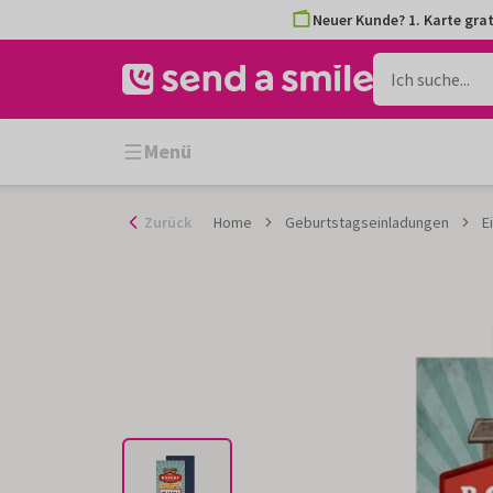
Zum
Neuer Kunde? 1. Karte grat
Inhalt
gehen
Menü
Zurück
Home
Geburtstagseinladungen
E