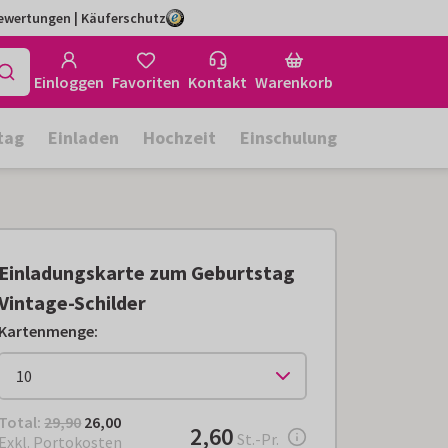
Bewertungen | Käuferschutz
Einloggen
Favoriten
Kontakt
Warenkorb
tag
Einladen
Hochzeit
Einschulung
Einladungskarte zum Geburtstag
Vintage-Schilder
Kartenmenge
:
Total:
€ 26,00
Total:
29,90
26,00
€ 2,60
2,60
pro Stück
St.-Pr.
Exkl. Portokosten