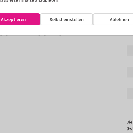
alisierte Inhalte anzubieten?
h geändert werden.
erden.
Akzeptieren
Selbst einstellen
Ablehnen
60. Geburtstag
Mann
Die
(Fo