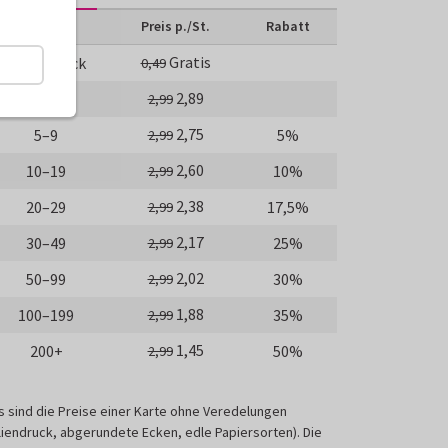
Anzahl
Preis p./St.
Rabatt
Gratis
Probedruck
0,49
2,89
1–4
2,99
2,75
5–9
5%
2,99
2,60
10–19
10%
2,99
2,38
20–29
17,5%
2,99
2,17
30–49
25%
2,99
2,02
50–99
30%
2,99
1,88
100–199
35%
2,99
1,45
200+
50%
2,99
s sind die Preise einer Karte ohne Veredelungen
liendruck, abgerundete Ecken, edle Papiersorten). Die