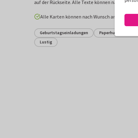
person
auf der Rückseite. Alle Texte können nach Wunsc
Alle Karten können nach Wunsch angepasst w
Geburtstagseinladungen
Paperhugs - by Lidy
Lustig