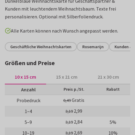
Dunkelblaue Weihnachtskarte für Geschäftspartner &
Kunden mit leuchtendem Weihnachtsbaum. Texte frei
personalisieren. Optional mit Silberfoliendruck.
Alle Karten können nach Wunsch angepasst werden.
Geschäftliche Weihnachtskarten
Rosemarijn
Kunden & 
Größen und Preise
10 x 15 cm
15 x 21 cm
21 x 30 cm
Anzahl
Preis p./St.
Rabatt
Gratis
Probedruck
0,49
2,99
1–4
3,19
2,84
5–9
5%
3,19
2,69
10–19
10%
3,19