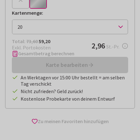
Kartenmenge
:
Total:
€ 59,20
Total:
73,60
59,20
€ 2,96
2,96
pro Stück
St.-Pr.
Exkl. Portokosten
Gesamtbetrag berechnen
Karte bearbeiten
An Werktagen vor 15:00 Uhr bestellt = am selben
Tag verschickt
Nicht zufrieden? Geld zurück!
Kostenlose Probekarte von deinem Entwurf
Zu meinen Favoriten hinzufügen