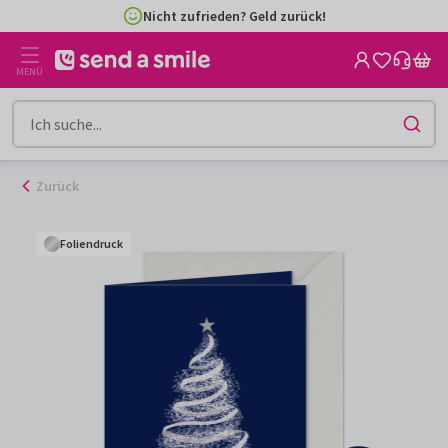
Zum
Nicht zufrieden? Geld zurück!
Inhalt
gehen
MENÜ
Zurück
Foliendruck
Foliendruck
Foliendruck
Foliendruck
Foliendruck