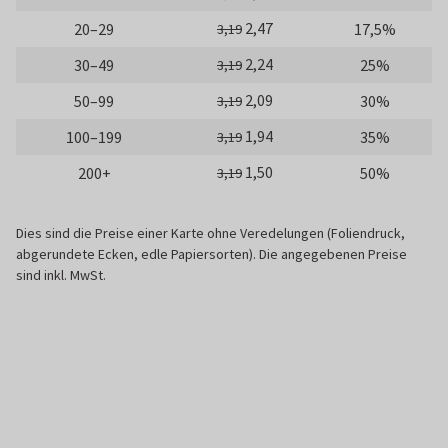
2,47
20–29
17,5%
3,19
2,24
30–49
25%
3,19
2,09
50–99
30%
3,19
1,94
100–199
35%
3,19
1,50
200+
50%
3,19
Dies sind die Preise einer Karte ohne Veredelungen (Foliendruck,
abgerundete Ecken, edle Papiersorten). Die angegebenen Preise
sind inkl. MwSt.