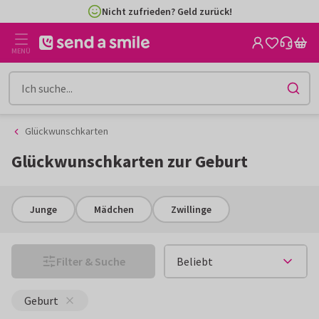
Zum
Zum
4,8/5 aus 5.300+ Bewertungen | Käuferschutz
Inhalt
Filter
gehen
MENÜ
Glückwunschkarten
Glückwunschkarten zur Geburt
Junge
Mädchen
Zwillinge
Filter & Suche
Geburt